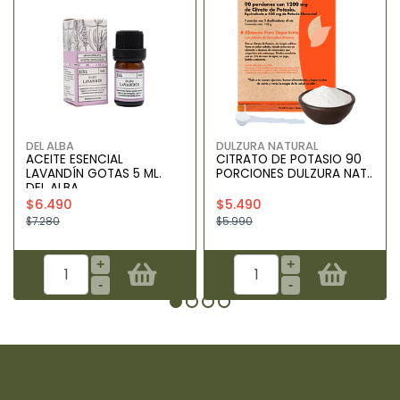
DEL ALBA
DULZURA NATURAL
ACEITE ESENCIAL
CITRATO DE POTASIO 90
LAVANDÍN GOTAS 5 ML.
PORCIONES DULZURA NAT..
DEL ALBA
$6.490
$5.490
$7.280
$5.990
+
+
-
-