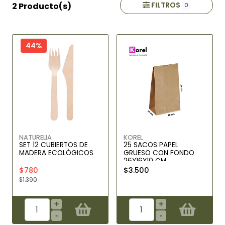
FILTROS
2 Producto(s)
0
44%
NATURELIA
KOREL
SET 12 CUBIERTOS DE
25 SACOS PAPEL
MADERA ECOLÓGICOS
GRUESO CON FONDO
26X16X10 CM
$780
$3.500
$1.390
+
+
-
-