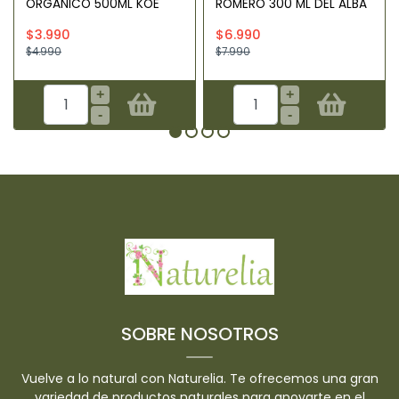
ORGÁNICO 500ML KOE
ROMERO 300 ML DEL ALBA
$3.990
$6.990
$4.990
$7.990
+
+
-
-
SOBRE NOSOTROS
Vuelve a lo natural con Naturelia. Te ofrecemos una gran
variedad de productos naturales para apoyarte en el