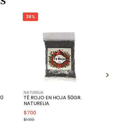
S
36%
20%
NATURELIA
EXTREMO SUR
90
TÉ ROJO EN HOJA 50GR.
RESVERATR
NATURELIA
EXTREMO 
$700
$11.990
$1.100
$14.990
+