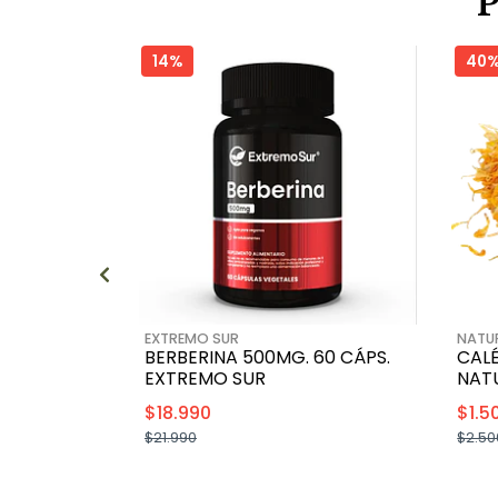
14%
40
EXTREMO SUR
NATUR
BERBERINA 500MG. 60 CÁPS.
CALÉ
EXTREMO SUR
NAT
$18.990
$1.5
$21.990
$2.50
+