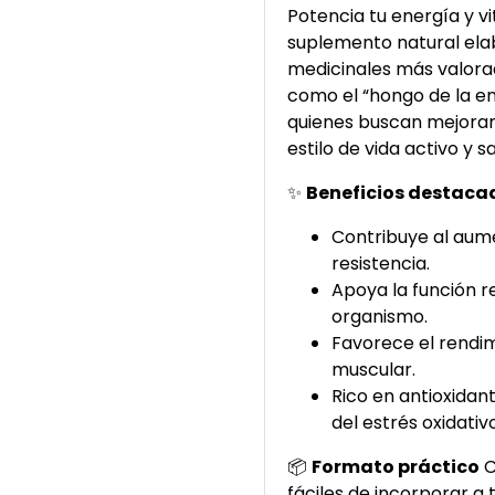
Potencia tu energía y v
suplemento natural elab
medicinales más valorad
como el “hongo de la en
quienes buscan mejorar
estilo de vida activo y s
✨
Beneficios destaca
Contribuye al aume
resistencia.
Apoya la función re
organismo.
Favorece el rendim
muscular.
Rico en antioxidan
del estrés oxidativo
📦
Formato práctico
C
fáciles de incorporar a t