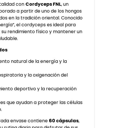
italidad con
Cordyceps FNL
, un
orado a partir de uno de los hongos
os en la tradición oriental. Conocido
ergía”, el cordyceps es ideal para
 su rendimiento físico y mantener un
aludable.
dos
nto natural de la energía y la
spiratoria y la oxigenación del
iento deportivo y la recuperación
tes que ayudan a proteger las células
.
ada envase contiene
60 cápsulas
,
u rutina diaria para disfrutar de sus