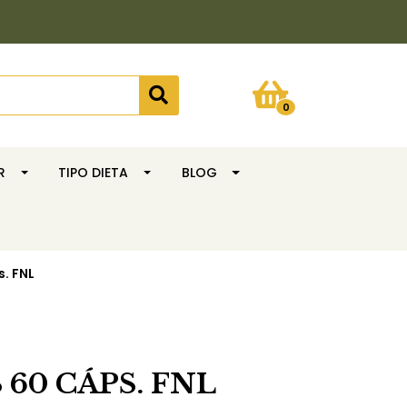
0
R
TIPO DIETA
BLOG
. FNL
60 CÁPS. FNL