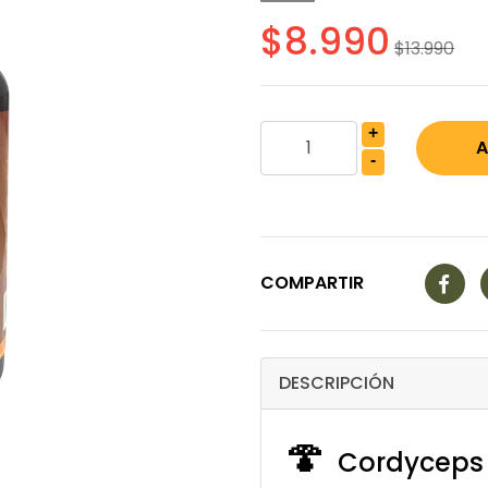
$8.990
$13.990
+
-
COMPARTIR
DESCRIPCIÓN
🍄
Cordyceps 