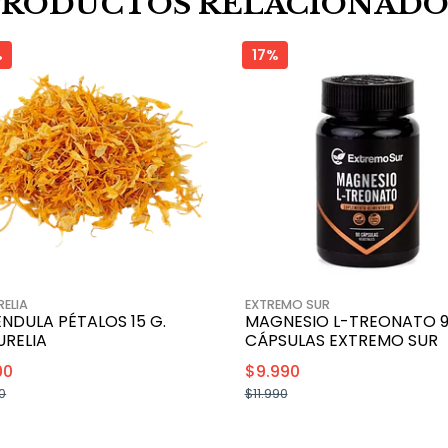
PRODUCTOS RELACIONADO
%
17%
ELIA
EXTREMO SUR
NDULA PÉTALOS 15 G.
MAGNESIO L-TREONATO 
URELIA
CÁPSULAS EXTREMO SUR
00
$9.990
0
$11.990
+
+