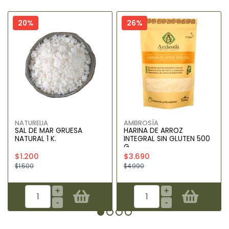
20%
26%
NATURELIA
AMBROSÍA
SAL DE MAR GRUESA
HARINA DE ARROZ
NATURAL 1 K.
INTEGRAL SIN GLUTEN 500
G
$1.200
$3.690
$1.500
$4.990
+
+
-
-