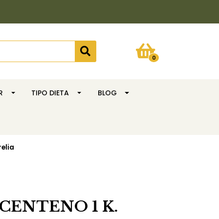
0
R
TIPO DIETA
BLOG
relia
CENTENO 1 K.