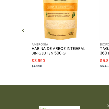
AMBROSÍA
BIOF
HARINA DE ARROZ INTEGRAL
TAG
SIN GLUTEN 500 G
360 
$3.690
$5.8
$4.990
$6.49
+
-