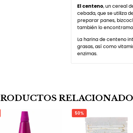
El centeno
, un cereal de
cebada, que se utiliza d
preparar panes, bizcoch
también lo encontramos
La harina de centeno in
grasas, así como vitami
enzimas.
PRODUCTOS RELACIONADO
50%