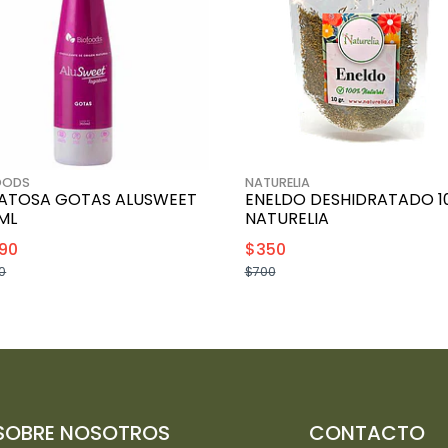
OODS
NATURELIA
ATOSA GOTAS ALUSWEET
ENELDO DESHIDRATADO 1
ML
NATURELIA
90
$350
0
$700
+
+
-
-
SOBRE NOSOTROS
CONTACTO