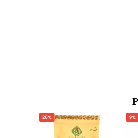
26%
9%