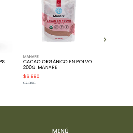
MANARE
EXTREMO SUR
S.
CACAO ORGÁNICO EN POLVO
CITRATO D
200G. MANARE
500MG 90 
$6.990
$5.990
$7.990
$7.990
+
-
MENÚ