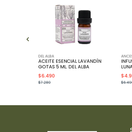
DEL ALBA
ANCE
ACEITE ESENCIAL LAVANDÍN
INFU
GOTAS 5 ML. DEL ALBA
LUN
$6.490
$4.
$7.280
$6.49
+
-