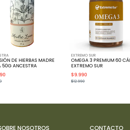
STRA
EXTREMO SUR
SIÓN DE HIERBAS MADRE
OMEGA 3 PREMIUM 60 CÁP
A 50G ANCESTRA
EXTREMO SUR
990
$9.990
0
$12.990
+
+
-
-
SOBRE NOSOTROS
CONTACTO