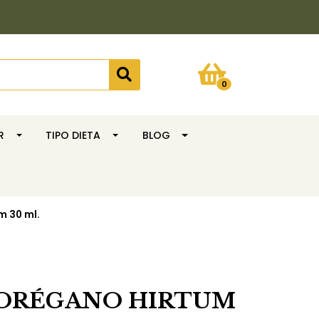
0
R
TIPO DIETA
BLOG
m 30 ml.
 ORÉGANO HIRTUM