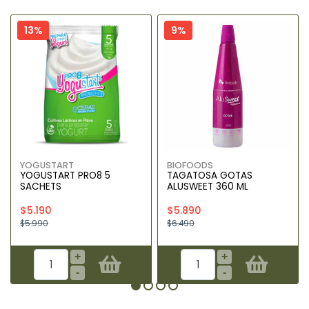
13%
9%
YOGUSTART
BIOFOODS
YOGUSTART PRO8 5
TAGATOSA GOTAS
SACHETS
ALUSWEET 360 ML
$5.190
$5.890
$5.990
$6.490
+
+
-
-