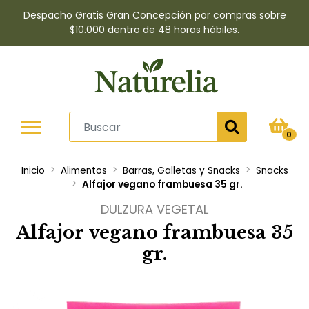
Despacho Gratis Gran Concepción por compras sobre
$10.000 dentro de 48 horas hábiles.
0
Inicio
Alimentos
Barras, Galletas y Snacks
Snacks
Alfajor vegano frambuesa 35 gr.
DULZURA VEGETAL
Alfajor vegano frambuesa 35
gr.