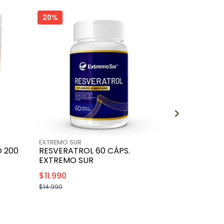
20%
23%
EXTREMO SUR
EXTREMO SUR
 200
RESVERATROL 60 CÁPS.
OMEGA 3 P
EXTREMO SUR
EXTREMO 
$11.990
$9.990
$14.990
$12.990
+
-