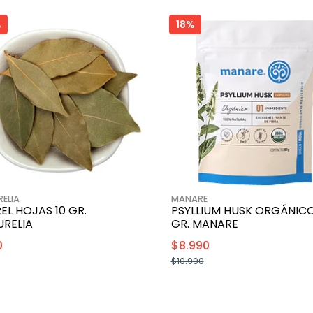
%
18%
ELIA
MANARE
EL HOJAS 10 GR.
PSYLLIUM HUSK ORGÁNICO
URELIA
GR. MANARE
0
$8.990
$10.990
+
+
-
-