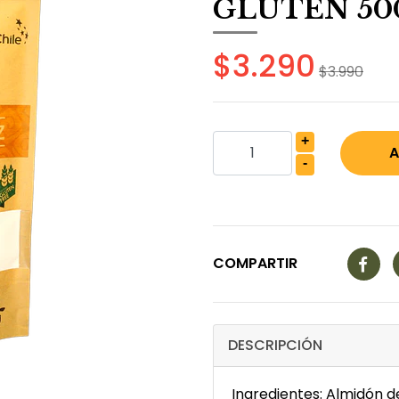
GLUTEN 500
$3.290
$3.990
+
-
COMPARTIR
DESCRIPCIÓN
Ingredientes: Almidón d