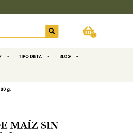
0
R
TIPO DIETA
BLOG
00 g.
E MAÍZ SIN