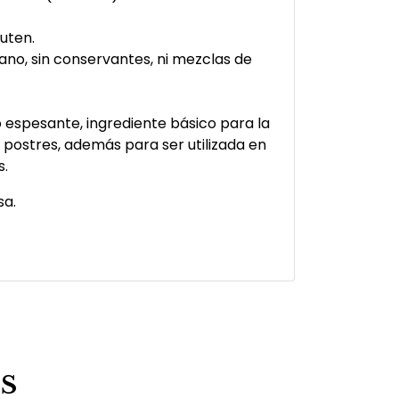
luten.
no, sin conservantes, ni mezclas de
o espesante, ingrediente básico para la
postres, además para ser utilizada en
s.
sa.
S