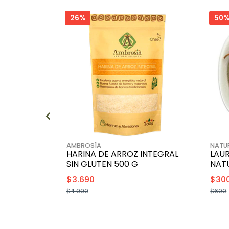
26%
50
AMBROSÍA
NATUR
HARINA DE ARROZ INTEGRAL
LAUR
SIN GLUTEN 500 G
NAT
$3.690
$30
$4.990
$600
+
-