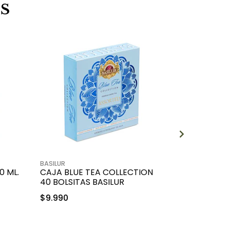
S
20%
BASILUR
EXTREMO SUR
0 ML.
CAJA BLUE TEA COLLECTION
L-CARNITI
40 BOLSITAS BASILUR
EXTREMO 
$9.990
$7.990
$9.990
+