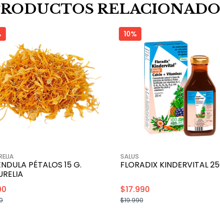
PRODUCTOS RELACIONADO
%
10%
ELIA
SALUS
NDULA PÉTALOS 15 G.
FLORADIX KINDERVITAL 25
URELIA
00
$17.990
0
$19.990
+
+