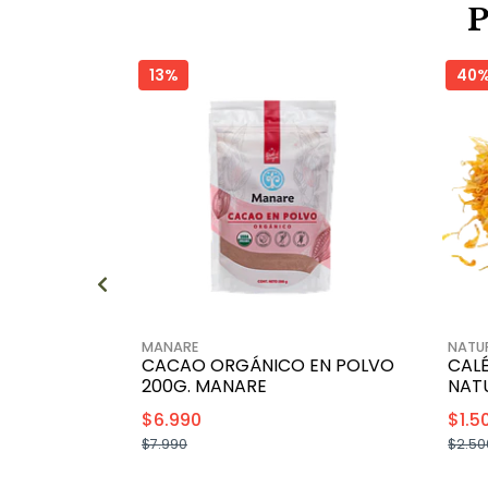
13%
40
MANARE
NATUR
CACAO ORGÁNICO EN POLVO
CALÉ
200G. MANARE
NAT
$6.990
$1.5
$7.990
$2.50
+