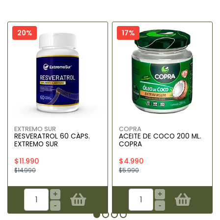
20%
17%
EXTREMO SUR
COPRA
RESVERATROL 60 CÁPS.
ACEITE DE COCO 200 ML.
EXTREMO SUR
COPRA
$11.990
$4.990
$14.990
$5.990
+
+
-
-