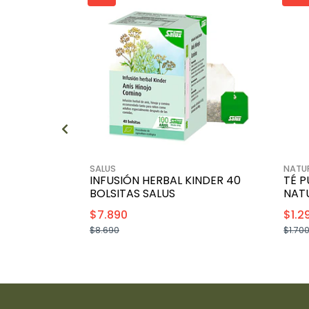
SALUS
NATUR
INFUSIÓN HERBAL KINDER 40
TÉ P
BOLSITAS SALUS
NAT
$7.890
$1.2
$8.690
$1.70
+
-