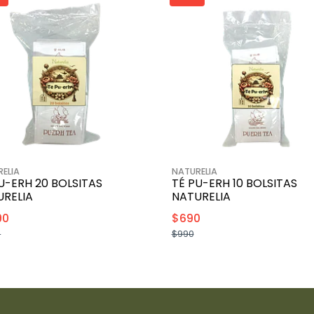
ELIA
NATURELIA
U-ERH 20 BOLSITAS
TÉ PU-ERH 10 BOLSITAS
URELIA
NATURELIA
90
$690
0
$990
+
+
-
-