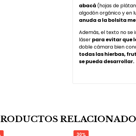
abacá
(hojas de plátan
algodón orgánico y en 
anuda a la bolsita m
Además, el texto no se i
láser
para evitar que l
doble cámara bien conc
todas las hierbas, fr
se pueda desarrollar.
PRODUCTOS RELACIONADO
%
30%