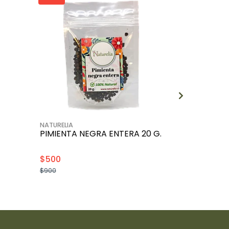
NATURELIA
NATURELIA
PIMIENTA NEGRA ENTERA 20 G.
HOJAS DE 
NATUREIA
$500
$1.000
$900
$2.000
+
-