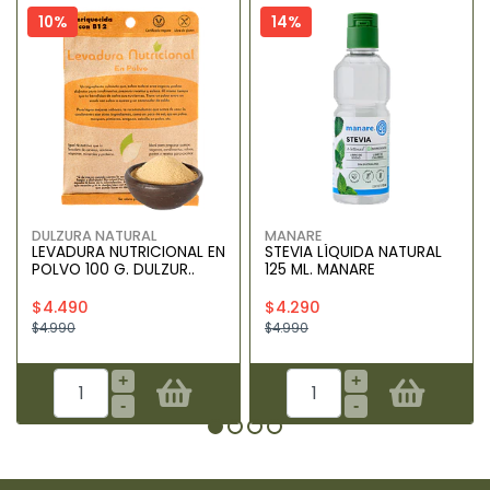
10%
14%
DULZURA NATURAL
MANARE
LEVADURA NUTRICIONAL EN
STEVIA LÍQUIDA NATURAL
POLVO 100 G. DULZUR..
125 ML. MANARE
$4.490
$4.290
$4.990
$4.990
+
+
-
-