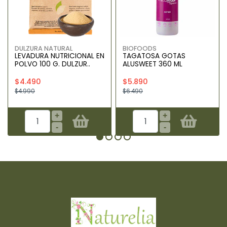
DULZURA NATURAL
BIOFOODS
LEVADURA NUTRICIONAL EN
TAGATOSA GOTAS
POLVO 100 G. DULZUR..
ALUSWEET 360 ML
$4.490
$5.890
$4.990
$6.490
+
+
-
-