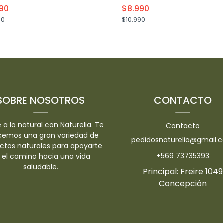
90
$8.990
90
$10.990
+
+
-
-
SOBRE NOSOTROS
CONTACTO
 a lo natural con Naturelia. Te
Contacto
cemos una gran variedad de
pedidosnaturelia@gmail.
ctos naturales para apoyarte
+569 73735393
 el camino hacia una vida
saludable.
Principal: Freire 1049
Concepción