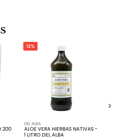
S
12%
8%
DEL ALBA
BASILUR
 200
ALOE VERA HIERBAS NATIVAS -
FRUIT INFU
1 LITRO DEL ALBA
BASILUR