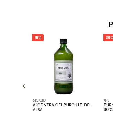
16%
36
DEL ALBA
FNL
ALOE VERA GEL PURO 1 LT. DEL
TURK
ALBA
60 C