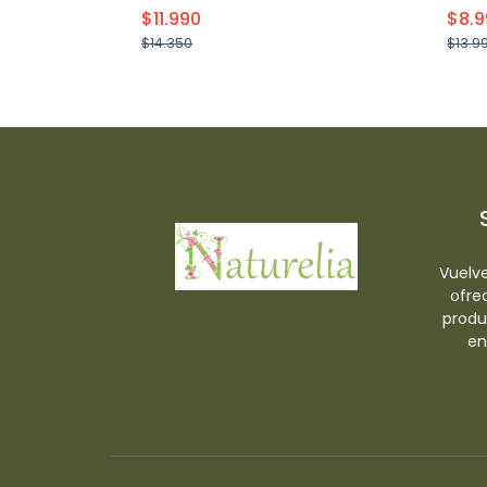
$11.990
$8.9
$14.350
$13.9
+
-
Vuelve
ofre
produ
en