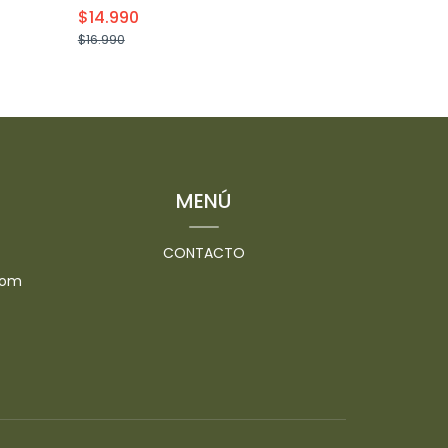
$14.990
$4.590
$16.990
$4.990
+
-
MENÚ
CONTACTO
com