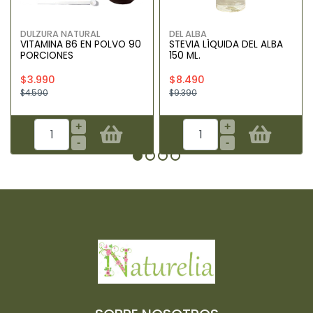
DULZURA NATURAL
DEL ALBA
VITAMINA B6 EN POLVO 90
STEVIA LÍQUIDA DEL ALBA
PORCIONES
150 ML.
$3.990
$8.490
$4.590
$9.390
+
+
-
-