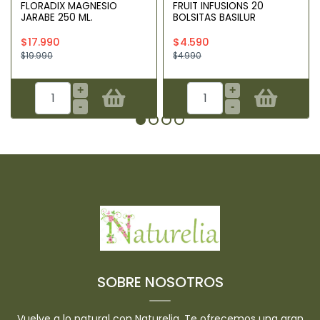
FLORADIX MAGNESIO
FRUIT INFUSIONS 20
JARABE 250 ML.
BOLSITAS BASILUR
$17.990
$4.590
$19.990
$4.990
+
+
-
-
SOBRE NOSOTROS
Vuelve a lo natural con Naturelia. Te ofrecemos una gran