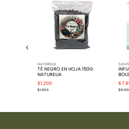
NATURELIA
SALU
TÉ NEGRO EN HOJA 150G.
INFU
NATURELIA
BOLS
$1.200
$7.8
$1.800
$8.69
+
-