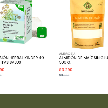
S
AMBROSÍA
SIÓN HERBAL KINDER 40
ALMIDÓN DE MAÍZ SIN GL
ITAS SALUS
500 G.
90
$3.290
0
$3.990
+
+
-
-