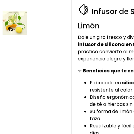
🍋
Infusor de 
Limón
Dale un giro fresco y di
infusor de silicona en
práctico convierte el 
experiencia alegre y llen
✨
Beneficios que te 
Fabricado en
sili
resistente al calor.
Diseño ergonómico q
de té o hierbas si
Su forma de limón 
taza.
Reutilizable y fácil
días.