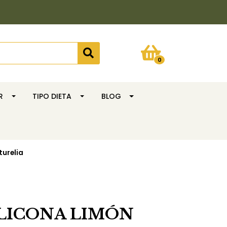
0
R
TIPO DIETA
BLOG
turelia
ILICONA LIMÓN